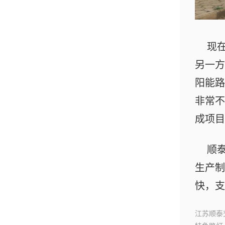
现
另一方
阳能路
非常不
成项目
顺
生产制
快，支
江苏顺泰