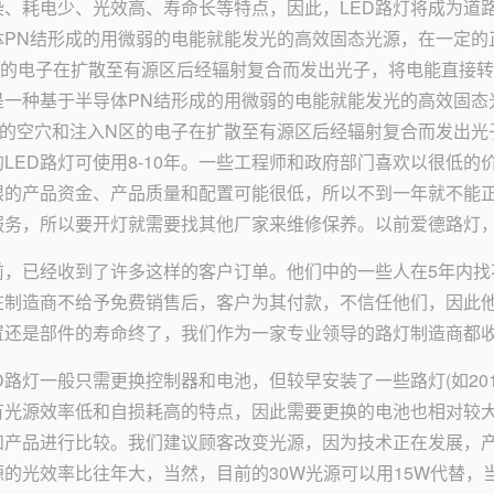
染、耗电少、光效高、寿命长等特点，因此，LED路灯将成为道
体PN结形成的用微弱的电能就能发光的高效固态光源，在一定的
区的电子在扩散至有源区后经辐射复合而发出光子，将电能直接转
是一种基于半导体PN结形成的用微弱的电能就能发光的高效固态
区的空穴和注入N区的电子在扩散至有源区后经辐射复合而发出光
LED路灯可使用8-10年。一些工程师和政府部门喜欢以很低的
限的产品资金、产品质量和配置可能很低，所以不到一年就不能
服务，所以要开灯就需要找其他厂家来维修保养。以前爱德路灯
前，已经收到了许多这样的客户订单。他们中的一些人在5年内找
在制造商不给予免费销售后，客户为其付款，不信任他们，因此
置还是部件的寿命终了，我们作为一家专业领导的路灯制造商都
ED路灯一般只需更换控制器和电池，但较早安装了一些路灯(如20
有光源效率低和自损耗高的特点，因此需要更换的电池也相对较
和产品进行比较。我们建议顾客改变光源，因为技术正在发展，产
源的光效率比往年大，当然，目前的30W光源可以用15W代替，