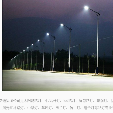
交通集团公司是太阳能路灯、中/高杆灯、led路灯、智慧路灯、景观灯、
、风光互补路灯、中华灯、草坪灯、玉兰灯、仿古灯、组合灯等路灯专业