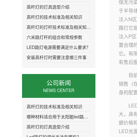
保无污
高杆灯的灯具造型介绍
于半导
高杆灯的技术标准及相关知识
注入N
高杆灯的灯杆技术标准及相关知识介绍
路灯它
注入P
六米路灯杆的组合和常规参数
置合理的
LED路灯电源需要满足什么要求？
它。有
安装高杆灯时需要注意哪三件事
有售后
目
公司新闻
销售（
NEWS CENTER
身的配
L
高杆灯的技术标准及相关知识
大，具
哪种材料适合用于太阳能led路灯的灯头
据价格
高杆灯的灯具造型介绍
LED光
Led路灯的调光方法有哪些？