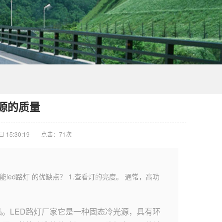
光源的质量
15:30:19
点击：
71次
ed路灯 的优缺点？ 1.查看灯的亮度。 通常，高功
品。LED路灯厂家它是一种固态冷光源，具有环