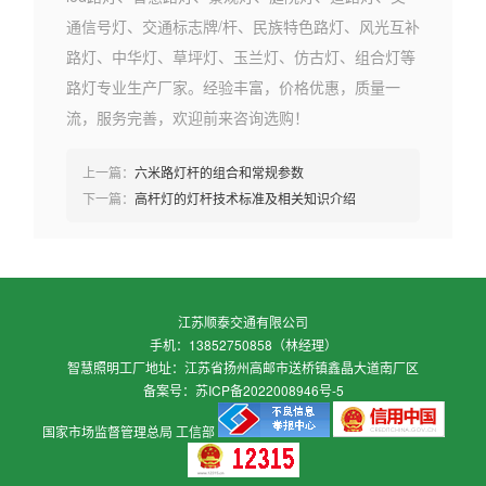
通信号灯、交通标志牌/杆、民族特色路灯、风光互补
路灯、中华灯、草坪灯、玉兰灯、仿古灯、组合灯等
路灯专业生产厂家。经验丰富，价格优惠，质量一
流，服务完善，欢迎前来咨询选购！
上一篇：
六米路灯杆的组合和常规参数
下一篇：
高杆灯的灯杆技术标准及相关知识介绍
江苏顺泰交通有限公司
手机：13852750858（林经理）
智慧照明工厂地址：江苏省扬州高邮市送桥镇鑫晶大道南厂区
备案号：
苏ICP备2022008946号-5
国家市场监督管理总局
工信部