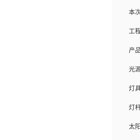
本次
工程
产品
光源：
灯具
灯杆
太阳