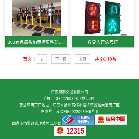
303套色箭头加黄满屏移动小车
数显人行信号灯
首页
1
共
2
页
18
条
2
下一页
末页
江苏顺泰交通有限公司
手机：13852750858（林经理）
智慧照明工厂地址：江苏省扬州高邮市送桥镇鑫晶大道南厂区
备案号：
苏ICP备2022008946号-5
国家市场监督管理总局
工信部