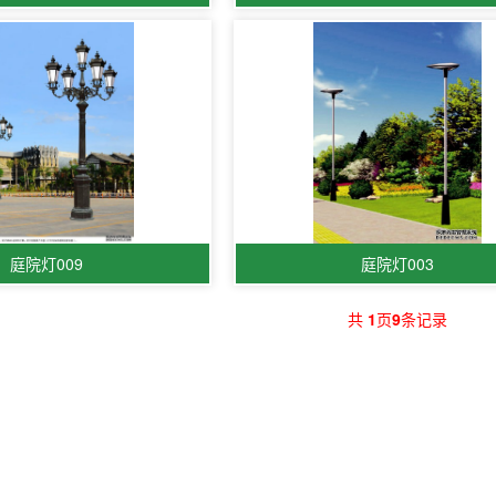
庭院灯009
庭院灯003
共
1
页
9
条记录