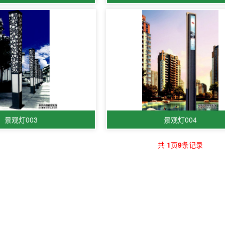
景观灯003
景观灯004
共
1
页
9
条记录