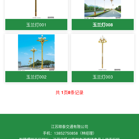
玉兰灯001
玉兰灯008
玉兰灯002
玉兰灯003
共
1
页
8
条记录
江苏顺泰交通有限公司
手机：13852750858（林经理）