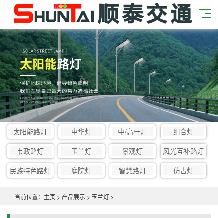
太阳能路灯
中华灯
中/高杆灯
组合灯
市政路灯
玉兰灯
景观灯
风光互补路灯
民族特色路灯
庭院灯
智慧路灯
仿古灯
当前位置：
主页
>
产品展示
>
玉兰灯
>