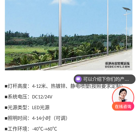
可以介绍下你们的产品么？
■
灯杆高度：
米、热镀锌、静电喷塑
按照要求定制）
4-12
(
■
系统电压：
DC12/24V
■
光源类型：
光源
LED
■
照明时间：
小时（可调）
4-14
■
工作环境：
-40℃-+60℃