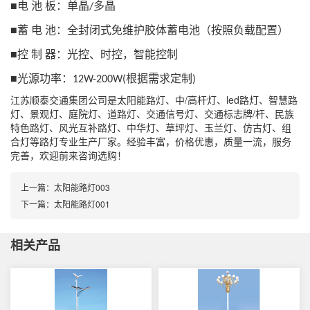
■
电
池
板：单晶
多晶
/
■
蓄
电
池：全封闭式免维护胶体蓄电池（按照负载配置）
■
控
制
器：光控、时控，智能控制
■
光源功率：
根据需求定制
12W-200W(
)
江苏顺泰交通集团公司是太阳能路灯、中/高杆灯、led路灯、智慧路
灯、景观灯、庭院灯、道路灯、交通信号灯、交通标志牌/杆、民族
特色路灯、风光互补路灯、中华灯、草坪灯、玉兰灯、仿古灯、组
合灯等路灯专业生产厂家。经验丰富，价格优惠，质量一流，服务
完善，欢迎前来咨询选购！
上一篇：
太阳能路灯003
下一篇：
太阳能路灯001
相关产品